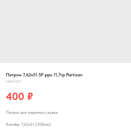
Патрон 7,62х51 SP ppu 11,7гр Partizan
ИМПОРТ
400
₽
Патрон для нарезного ружья
Калибр: 7,62х51 (308win)