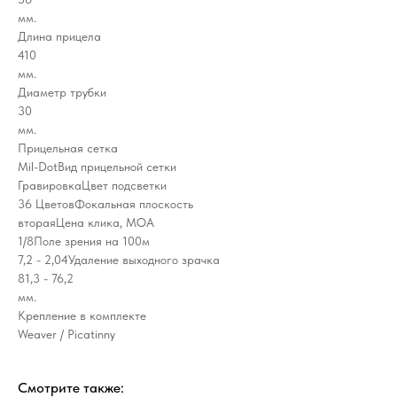
мм.
Длина прицела
410
мм.
Диаметр трубки
30
мм.
Прицельная сетка
Mil-DotВид прицельной сетки
ГравировкаЦвет подсветки
36 ЦветовФокальная плоскость
втораяЦена клика, МОА
1/8Поле зрения на 100м
7,2 - 2,04Удаление выходного зрачка
81,3 - 76,2
мм.
Крепление в комплекте
Weaver / Picatinny
Смотрите также: