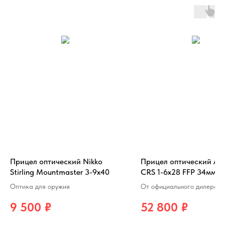
Прицел оптический Nikko
Прицел оптический AR
Stirling Mountmaster 3-9х40
CRS 1-6х28 FFP 34мм.
Оптика для оружия
От официального дилера 
Новгороде!
9 500
₽
52 800
₽