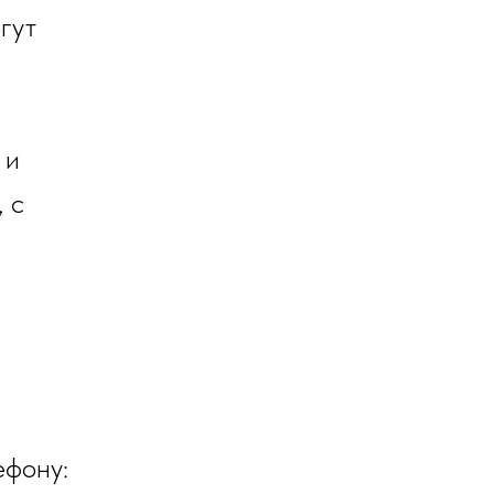
гут
 и
 с
ефону: