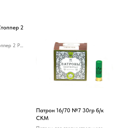
Стоппер 2
оппер 2 РП
Патрон 16/70 №7 30гр б/к
СКМ