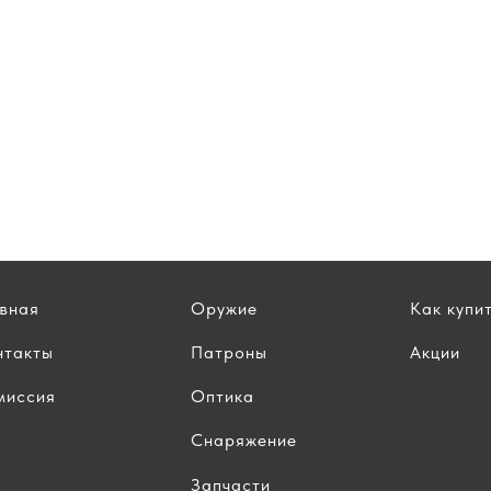
авная
Оружие
Как купи
нтакты
Патроны
Акции
миссия
Оптика
Снаряжение
Запчасти