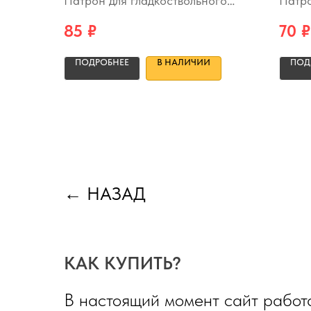
Патрон для гладкоствольного
Патро
ружья
ружья
85
₽
70
₽
ПОДРОБНЕЕ
В НАЛИЧИИ
ПОД
←
НАЗАД
КАК КУПИТЬ?
В настоящий момент сайт работа