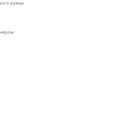
ного ружья
йнером