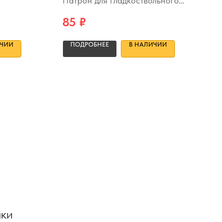
Патрон для гладкоствольного
ружья
85
₽
ИЧИИ
ПОДРОБНЕЕ
В НАЛИЧИИ
чки