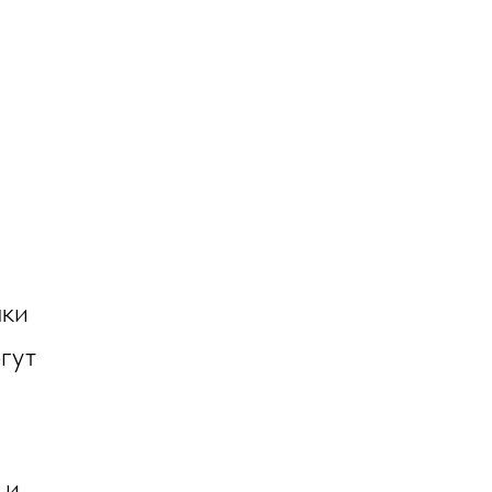
чки
гут
 и