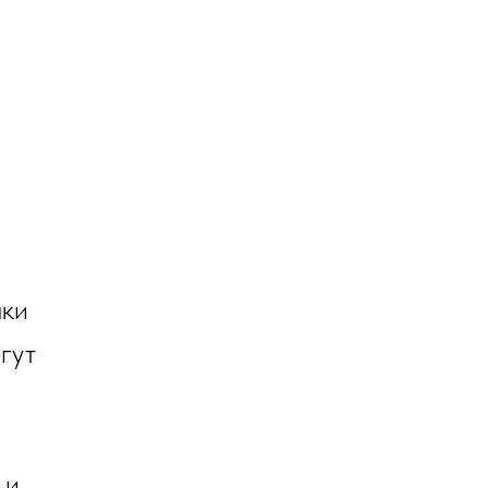
чки
гут
 и