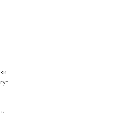
чки
гут
 и