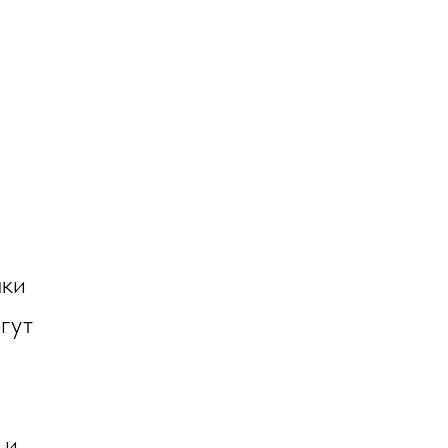
чки
гут
 и