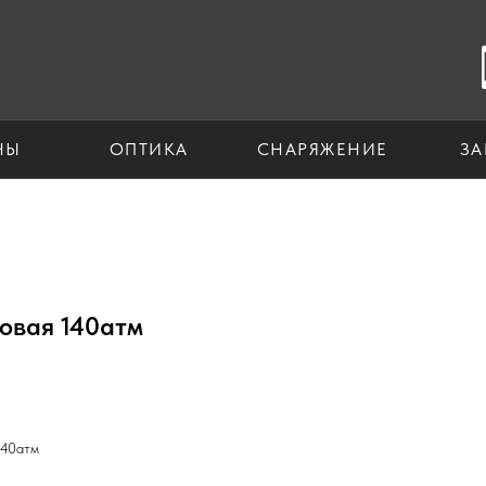
НЫ
ОПТИКА
СНАРЯЖЕНИЕ
ЗА
зовая 140атм
140атм