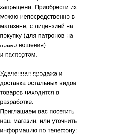
Главная
запрещена. Приобрести их
можно непосредственно в
Контакты
магазине, с лицензией на
Комиссия
покупку (для патронов на
Акции
право ношения)
и паспортом.
Как купить?
8 (831) 248-34-67
Удаленная продажа и
hunter_nn@mail.ru
доставка остальных видов
Пишите:
товаров находится в
Звоните:
разработке.
Приглашаем вас посетить
наш магазин, или уточнить
информацию по телефону: