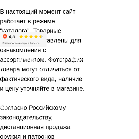
В настоящий момент сайт
работает в режиме
"каталога". Товарные
карточки представлены для
ознакомления с
ассортиментом. Фотографии
ООО Нижегородский оружейный центр
2026г. Нижний Новгород
товара могут отличаться от
Оставьте отзыв:
фактического вида, наличие
Оружие
и цену уточняйте в магазине.
Патроны
Согласно Российскому
Оптика
законодательству,
Снаряжение
дистанционная продажа
Запчасти
оружия и патронов