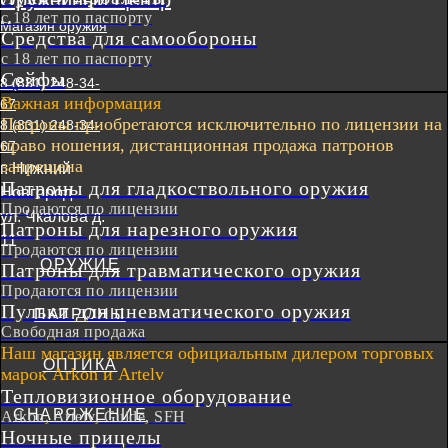
Оружейный Центр
с 18 лет по паспорту
Магазин оружия
Средства для самообороны
с 18 лет по паспорту
Сейфы
8 (831) 248-34-
Важная информация
67
Патроны приобретаются исключительно по лицензии на
8 (831) 248-34-
право ношения, дистанционная продажа патронов
67
запрещена
г. Нижний
Патроны для гладкоствольного оружия
Новгород
Продаются по лицензии
ул. Чкалова д.
Патроны для нарезного оружия
11
Продаются по лицензии
Патроны для травматического оружия
Продаются по лицензии
Пульки для пневматического оружия
Свободная продажа
Наш магазин является официальным дилером торговых
марок Arkon и Artelv
Тепловизионное оборудование
Arkon, Artelv, Guide, SFH
Ночные прицелы