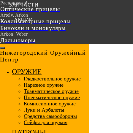
Распродажа!
Оптические прицелы
Artelv, Arkon
Коллиматорные прицелы
Бинокли и монокуляры
Arkon, Veber
Дальномеры
Нижегородский Оружейный
Центр
ОРУЖИЕ
Гладкоствольное оружие
Нарезное оружие
Травматическое оружие
Пневматическое оружие
Комиссионное оружие
Луки и Арбалеты
Средства самообороны
Сейфы для оружия
ПАТРОНЫ